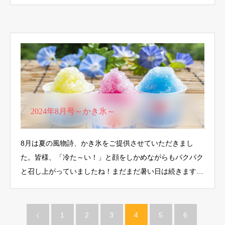
2024年8月号～かき氷～
8月は夏の風物詩、かき氷をご提供させていただきまし
た。皆様、「冷た～い！」と顔をしかめながらもパクパク
と召し上がっていましたね！まだまだ暑い日は続きます…
1
2
3
4
5
6