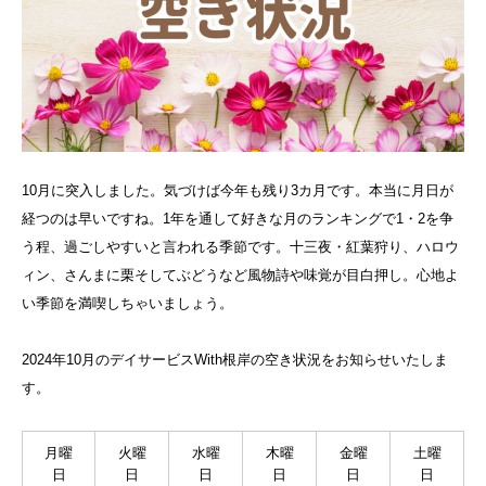
10月に突入しました。気づけば今年も残り3カ月です。本当に月日が
経つのは早いですね。1年を通して好きな月のランキングで1・2を争
う程、過ごしやすいと言われる季節です。十三夜・紅葉狩り、ハロウ
ィン、さんまに栗そしてぶどうなど風物詩や味覚が目白押し。心地よ
い季節を満喫しちゃいましょう。
2024年10月のデイサービスWith根岸の空き状況をお知らせいたしま
す。
月曜
火曜
水曜
木曜
金曜
土曜
日
日
日
日
日
日