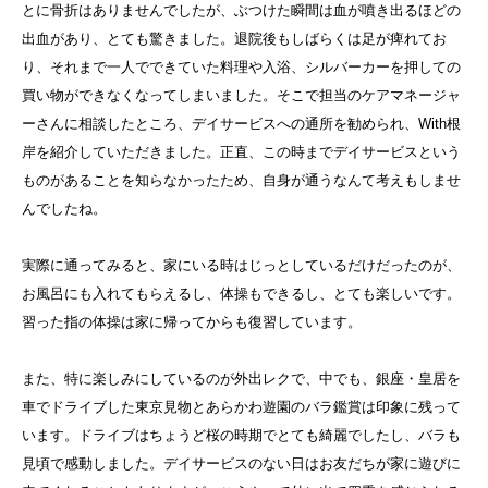
とに骨折はありませんでしたが、ぶつけた瞬間は血が噴き出るほどの
出血があり、とても驚きました。退院後もしばらくは足が痺れてお
り、それまで一人でできていた料理や入浴、シルバーカーを押しての
買い物ができなくなってしまいました。そこで担当のケアマネージャ
ーさんに相談したところ、デイサービスへの通所を勧められ、With根
岸を紹介していただきました。正直、この時までデイサービスという
ものがあることを知らなかったため、自身が通うなんて考えもしませ
んでしたね。
実際に通ってみると、家にいる時はじっとしているだけだったのが、
お風呂にも入れてもらえるし、体操もできるし、とても楽しいです。
習った指の体操は家に帰ってからも復習しています。
また、特に楽しみにしているのが外出レクで、中でも、銀座・皇居を
車でドライブした東京見物とあらかわ遊園のバラ鑑賞は印象に残って
います。ドライブはちょうど桜の時期でとても綺麗でしたし、バラも
見頃で感動しました。デイサービスのない日はお友だちが家に遊びに