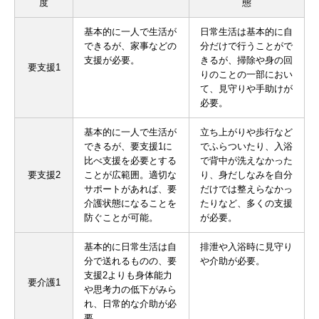
度
態
基本的に一人で生活が
日常生活は基本的に自
できるが、家事などの
分だけで行うことがで
支援が必要。
きるが、掃除や身の回
要支援1
りのことの一部におい
て、見守りや手助けが
必要。
基本的に一人で生活が
立ち上がりや歩行など
できるが、要支援1に
でふらついたり、入浴
比べ支援を必要とする
で背中が洗えなかった
要支援2
ことが広範囲。適切な
り、身だしなみを自分
サポートがあれば、要
だけでは整えらなかっ
介護状態になることを
たりなど、多くの支援
防ぐことが可能。
が必要。
基本的に日常生活は自
排泄や入浴時に見守り
分で送れるものの、要
や介助が必要。
支援2よりも身体能力
要介護1
や思考力の低下がみら
れ、日常的な介助が必
要。