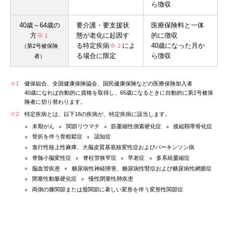
ら徴収
40歳～64歳の
要介護・要支援状
医療保険料と一体
方
※
態が老化に起因す
的に徴収
1
る特定疾病
※
によ
40歳になった月か
（第2号被保険
2
る場合に限定
ら徴収
者）
※1
健保組合、全国健康保険協会、国民健康保険などの医療保険加入者
40歳になれば自動的に資格を取得し、65歳になるときに自動的に第1号被保
険者に切り替わります。
※2
特定疾病とは、以下16の疾病が、特定疾病に該当します。
末期がん
関節リウマチ
筋萎縮性側索硬化症
後縦靱帯骨化症
骨折を伴う骨粗鬆症
認知症
進行性核上性麻痺、大脳皮質基底核変性症およびパーキンソン病
脊髄小脳変性症
脊柱管狭窄症
早老症
多系統萎縮症
脳血管疾患
糖尿病性神経障害、糖尿病性腎症および糖尿病性網膜症
閉塞性動脈硬化症
慢性閉塞性肺疾患
両側の膝関節または股関節に著しい変形を伴う変形性関節症