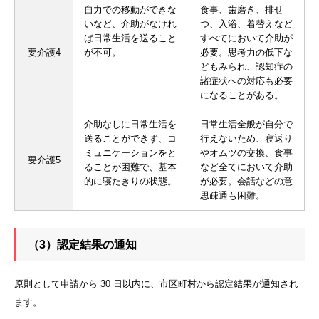
自力での移動ができな
食事、歯磨き、排せ
いなど、介助がなけれ
つ、入浴、着替えなど
ば日常生活を送ること
すべてにおいて介助が
要介護4
が不可。
必要。思考力の低下な
どもみられ、認知症の
諸症状への対応も必要
になることがある。
介助なしに日常生活を
日常生活全般が自分で
送ることができず、コ
行えないため、寝返り
ミュニケーションをと
やオムツの交換、食事
要介護5
ることが困難で、基本
など全てにおいて介助
的に寝たきりの状態。
が必要。会話などの意
思疎通も困難。
（3）認定結果の通知
原則として申請から 30 日以内に、市区町村から認定結果が通知され
ます。