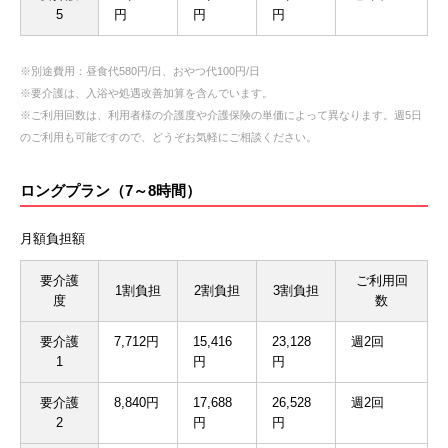
5
円
円
円
※別途費用：昼食代580円/日、おやつ代100円/日
※要介護は、入浴や処遇改善加算を含んでいます。
※ご利用回数は、利用者様の介護度や介護保険の単価によって異なります。週5日
のご利用も可能ですので、どうぞお気軽にご相談ください。
ロングプラン（7～8時間）
月額負担額
要介護
ご利用回
1割負担
2割負担
3割負担
度
数
要介護
7,712円
15,416
23,128
週2回
1
円
円
要介護
8,840円
17,688
26,528
週2回
2
円
円