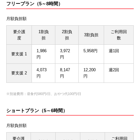
フリープラン（5～8時間）
月額負担額
要介護
1割負
2割負
ご利用回
3割負担
度
担
担
数
1,986
3,972
5,958円
週1回
要支援 1
円
円
4,073
8,147
12,200
週2回
要支援 2
円
円
円
※別途費用：昼食代580円/日、おやつ代100円/日
ショートプラン（5～6時間）
月額負担額
要介護
ご利用回