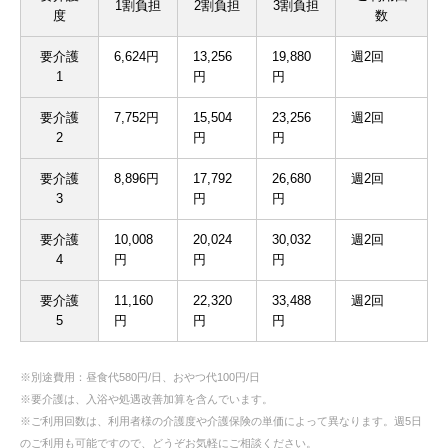
1割負担
2割負担
3割負担
度
数
要介護
6,624円
13,256
19,880
週2回
1
円
円
要介護
7,752円
15,504
23,256
週2回
2
円
円
要介護
8,896円
17,792
26,680
週2回
3
円
円
要介護
10,008
20,024
30,032
週2回
4
円
円
円
要介護
11,160
22,320
33,488
週2回
5
円
円
円
※別途費用：昼食代580円/日、おやつ代100円/日
※要介護は、入浴や処遇改善加算を含んでいます。
※ご利用回数は、利用者様の介護度や介護保険の単価によって異なります。週5日
のご利用も可能ですので、どうぞお気軽にご相談ください。