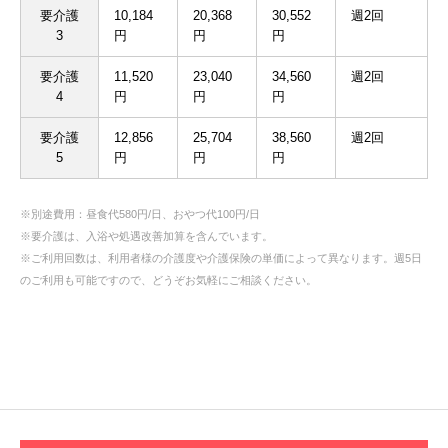
要介護
10,184
20,368
30,552
週2回
3
円
円
円
要介護
11,520
23,040
34,560
週2回
4
円
円
円
要介護
12,856
25,704
38,560
週2回
5
円
円
円
※別途費用：昼食代580円/日、おやつ代100円/日
※要介護は、入浴や処遇改善加算を含んでいます。
※ご利用回数は、利用者様の介護度や介護保険の単価によって異なります。週5日
のご利用も可能ですので、どうぞお気軽にご相談ください。