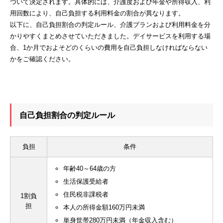
づいて決定されます。具体的には、介護度および年金や所得収入、利
用回数により、自己負担する利用料金の割合が異なります。
以下に、自己負担割合の判定ルール、介護プランおよび利用料金を分
かりやすくまとめさせていただきました。デイサービスを利用する場
合、1か月でおよそどのくらいの費用を自己負担しなければならない
かをご確認ください。
自己負担割合の判定ルール
負担
条件
年齢40～64歳の方
生活保護受給者
住民税非課税者
1割負
担
本人の所得金額160万円未満
単身世帯280万円未満（年金収入含む）